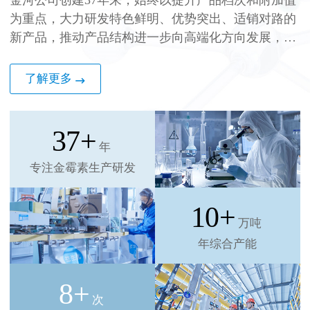
金河公司创建37年来，始终以提升产品档次和附加值
为重点，大力研发特色鲜明、优势突出、适销对路的
新产品，推动产品结构进一步向高端化方向发展，提
高了产品的市场占有率和核心竞争力，具有突出的品
牌效应和行业龙头优势，发展前景十分广阔。（股票
了解更多
代码：002688）
37
+
年
专注金霉素生产研发
10
+
万吨
年综合产能
8
+
次